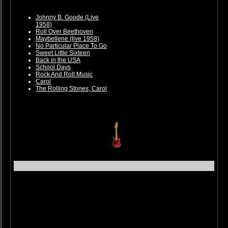
Johnny B. Goode (Live
1958)
Roll Over Beethoven
Maybellene (live 1958)
No Particular Place To Go
Sweet Little Sixteen
Back in the USA
School Days
Rock And Roll Music
Carol
The Rolling Stones, Carol
Johnny B. Goode (Live 1958)