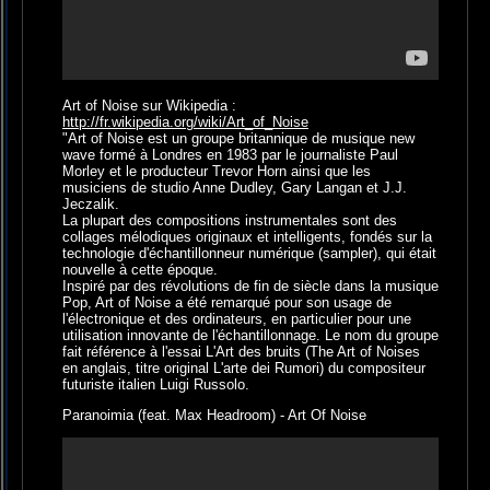
Art of Noise sur Wikipedia :
http://fr.wikipedia.org/wiki/Art_of_Noise
"Art of Noise est un groupe britannique de musique new
wave formé à Londres en 1983 par le journaliste Paul
Morley et le producteur Trevor Horn ainsi que les
musiciens de studio Anne Dudley, Gary Langan et J.J.
Jeczalik.
La plupart des compositions instrumentales sont des
collages mélodiques originaux et intelligents, fondés sur la
technologie d'échantillonneur numérique (sampler), qui était
nouvelle à cette époque.
Inspiré par des révolutions de fin de siècle dans la musique
Pop, Art of Noise a été remarqué pour son usage de
l'électronique et des ordinateurs, en particulier pour une
utilisation innovante de l'échantillonnage. Le nom du groupe
fait référence à l'essai L'Art des bruits (The Art of Noises
en anglais, titre original L'arte dei Rumori) du compositeur
futuriste italien Luigi Russolo.
Paranoimia (feat. Max Headroom) - Art Of Noise