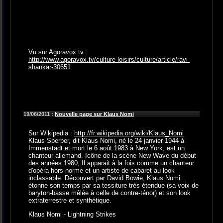
Vu sur Agoravox.tv :
http://www.agoravox.tv/culture-loisirs/culture/article/ravi-
shankar-30651
19/06/2011 :
Nouvelle page sur Klaus Nomi
Sur Wikipedia :
http://fr.wikipedia.org/wiki/Klaus_Nomi
Klaus Sperber, dit Klaus Nomi, né le 24 janvier 1944 à
Immenstadt et mort le 6 août 1983 à New York, est un
chanteur allemand. Icône de la scène New Wave du début
des années 1980, Il apparait à la fois comme un chanteur
d'opéra hors norme et un artiste de cabaret au look
inclassable. Découvert par David Bowie, Klaus Nomi
étonne son temps par sa tessiture très étendue (sa voix de
baryton-basse mêlée à celle de contre-ténor) et son look
extraterrestre et synthétique.
Klaus Nomi - Lightning Strikes