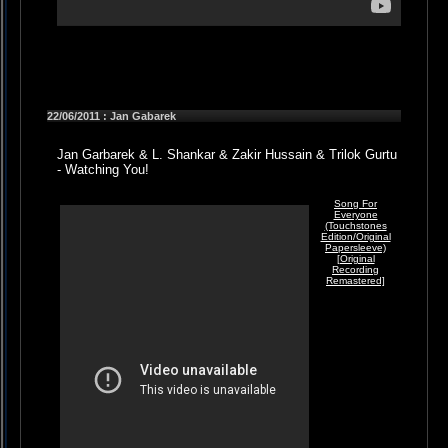
22/06/2011 : Jan Gabarek
Jan Garbarek & L. Shankar & Zakir Hussain & Trilok Gurtu
- Watching You!
Song For
Everyone
(Touchstones
Edition/Original
Papersleeve)
[Original
Recording
Remastered]