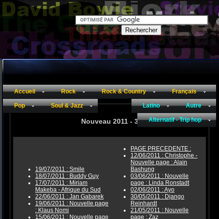
Music.aidemac.net
Accueil
Rock
Rock & Country
Français
Pop
Soul & Jazz
Latino
Autre
Alternatif - Trip hop
Nouveau 2011 - 3 :
PAGE PRECEDENTE :
12/06/2011 : Christophe -
Nouvelle page : Alain
19/07/2011 : Smile
Bashung
18/07/2011 : Buddy Guy
03/06/2011 : Nouvelle
17/07/2011 : Miriam
page : Linda Ronstadt
Makeba - Afrique du Sud
02/06/2011 : Ayo
22/06/2011 : Jan Gabarek
30/05/2011 : Django
19/06/2011 : Nouvelle page
Reinhardt
: Klaus Nomi
21/05/2011 : Nouvelle
15/06/2011 : Nouvelle page
page : Zaz